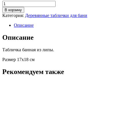
Количество
товара
В корзину
Табличка
Категория:
Деревянные таблички для бани
“С
лёгким
Описание
паром!”
Описание
Табличка банная из липы.
Размер 17х18 см
Рекомендуем также