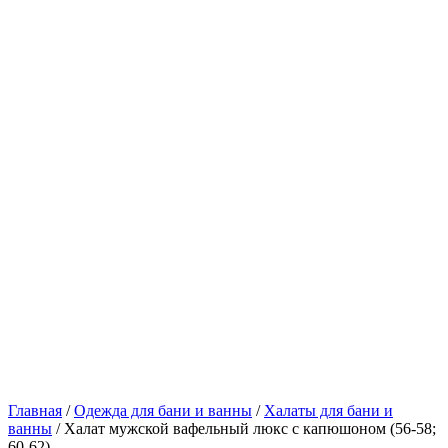
Главная
/
Одежда для бани и ванны
/
Халаты для бани и
ванны
/ Халат мужской вафельный люкс с капюшоном (56-58;
60-62)