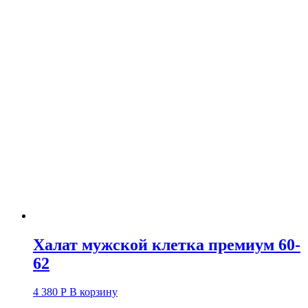
с
капюшоном
(56-
58;
60-
62)
Халат мужской клетка премиум 60-
62
4 380
Р
В корзину